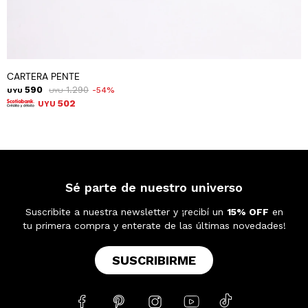
CARTERA PENTE
590
1.290
54
UYU
UYU
502
UYU
Sé parte de nuestro universo
Suscribite a nuestra newsletter y ¡recibí un
15% OFF
en
tu primera compra y enterate de las últimas novedades!
SUSCRIBIRME




