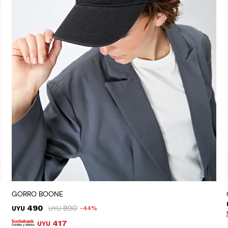
GORRO BOONE
490
890
UYU
UYU
44
417
UYU