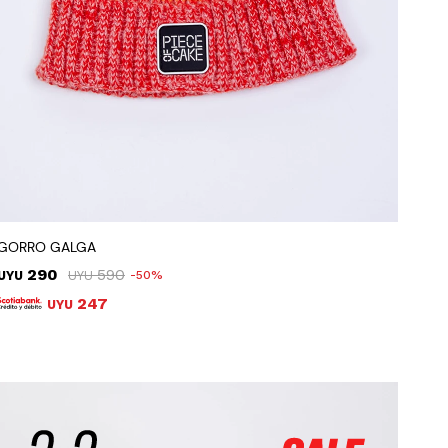
GORRO GALGA
290
590
UYU
UYU
50
247
UYU