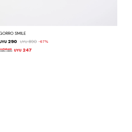
GORRO SMILE
290
890
UYU
UYU
67
247
UYU