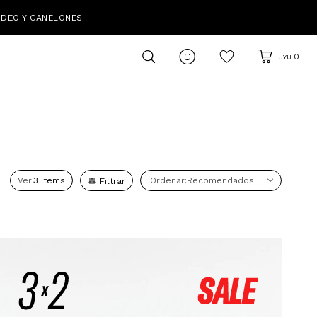
IDEO Y CANELONES

0
UYU
Ver
Recomendados