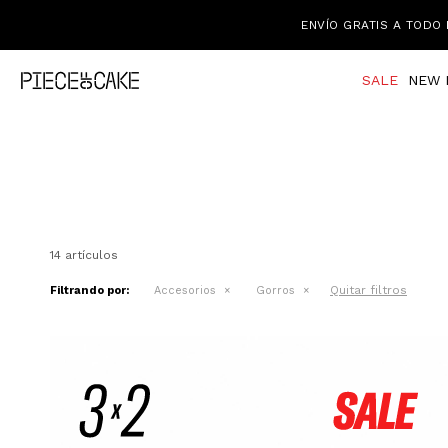
ENVÍO GRATIS A TODO 
SALE
NEW 
14 artículos
Quitar filtros
Filtrando por:
Accesorios
Gorros