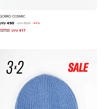
GORRO COSMIC
490
890
UYU
UYU
44
417
UYU