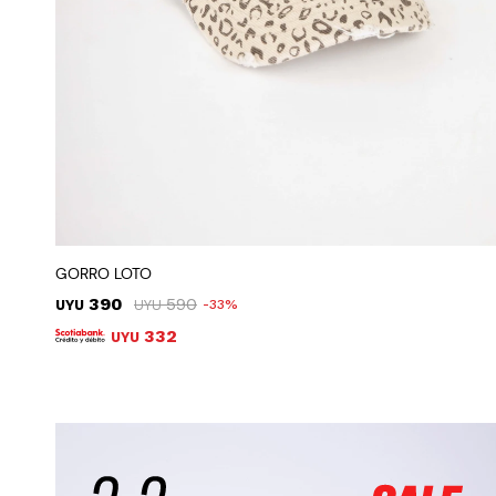
GORRO LOTO
390
590
UYU
UYU
33
332
UYU