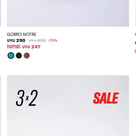
GORRO NOTRE
290
990
UYU
UYU
70
247
UYU