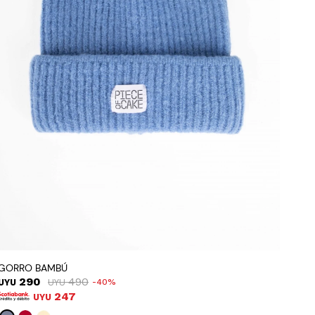
GORRO BAMBÚ
290
490
UYU
UYU
40
247
UYU