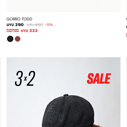
GORRO TODD
390
450
UYU
UYU
13
332
UYU