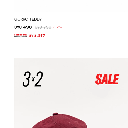
GORRO TEDDY
490
790
UYU
UYU
37
417
UYU