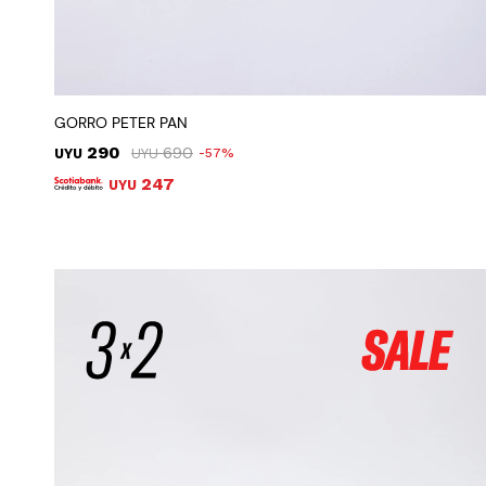
GORRO PETER PAN
290
690
UYU
UYU
57
247
UYU