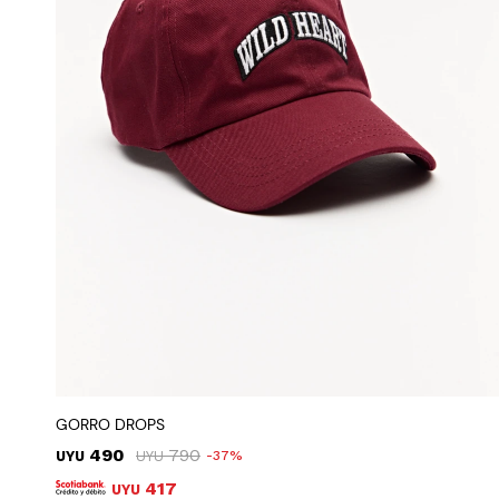
GORRO DROPS
490
790
UYU
UYU
37
417
UYU