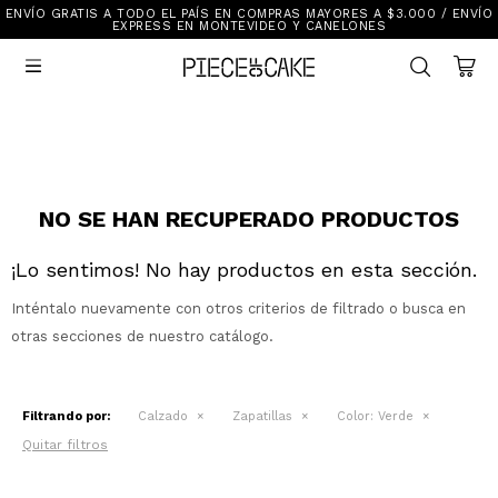
ENVÍO GRATIS A TODO EL PAÍS EN COMPRAS MAYORES A $3.000 / ENVÍO
Sale
EXPRESS EN MONTEVIDEO Y CANELONES
Ver Todo

New In
Vestimenta
Calzado
Vestimenta
Accesorios
Accesorios
Mallas Y Bikinis
Calzado
NO SE HAN RECUPERADO PRODUCTOS
¡Lo sentimos! No hay productos en esta sección.
Mi cuenta
Inténtalo nuevamente con otros criterios de filtrado o busca en
Ayuda
otras secciones de nuestro catálogo.
Tiendas
Filtrando por:
Calzado
Zapatillas
Color:
Verde
Quitar filtros