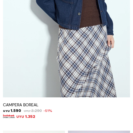
CAMPERA BOREAL
1.590
3.290
51
UYU
UYU
1.352
UYU