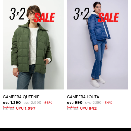
CAMPERA QUEENIE
CAMPERA LOUTA
1.290
2.990
990
2.190
56
54
UYU
UYU
UYU
UYU
1.097
842
UYU
UYU