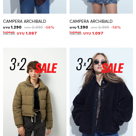
CAMPERA ARCHIBALD
CAMPERA ARCHIBALD
1.290
2.990
1.290
2.990
56
56
UYU
UYU
UYU
UYU
1.097
1.097
UYU
UYU