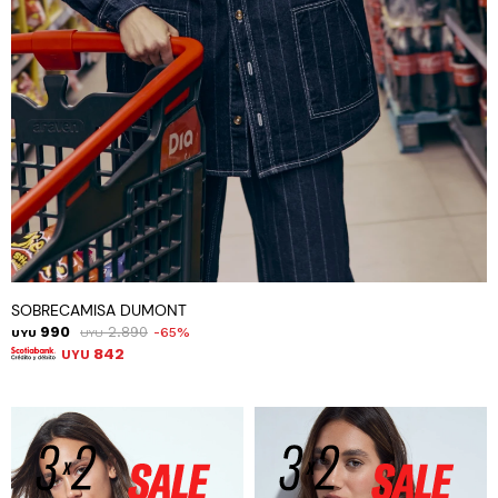
SOBRECAMISA DUMONT
990
2.890
65
UYU
UYU
842
UYU