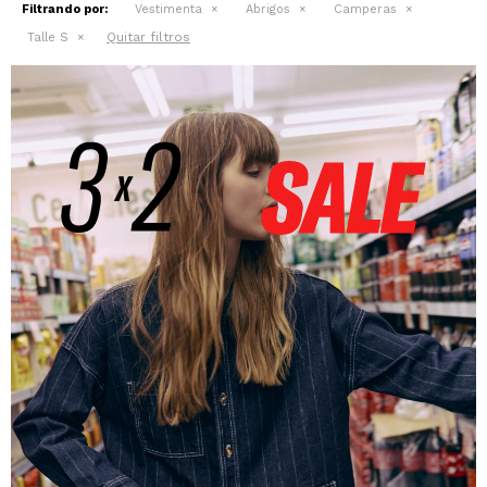
Filtrando por:
Vestimenta
Abrigos
Camperas
Quitar filtros
Talle S