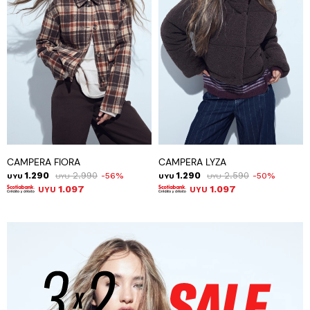
CAMPERA FIORA
CAMPERA LYZA
1.290
2.990
1.290
2.590
56
50
UYU
UYU
UYU
UYU
1.097
1.097
UYU
UYU