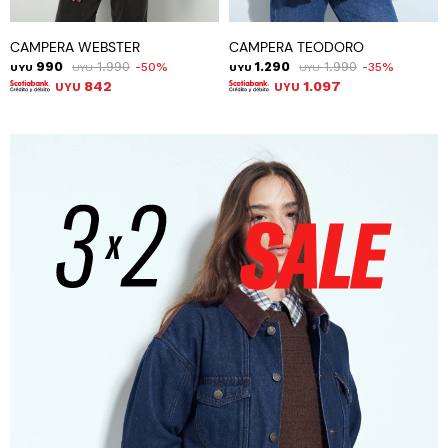
CAMPERA WEBSTER
CAMPERA TEODORO
990
1.990
1.290
1.990
50
35
UYU
UYU
UYU
UYU
842
1.097
UYU
UYU