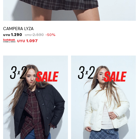
CAMPERA LYZA
1.290
2.590
50
UYU
UYU
1.097
UYU