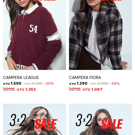
CAMPERA LEAGUE
CAMPERA FIORA
1.590
2.290
1.290
2.990
30
56
UYU
UYU
UYU
UYU
1.352
1.097
UYU
UYU