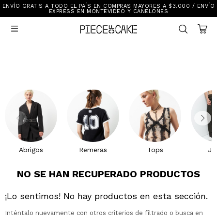
ENVÍO GRATIS A TODO EL PAÍS EN COMPRAS MAYORES A $3.000 / ENVÍO
Sale
EXPRESS EN MONTEVIDEO Y CANELONES
Ver Todo

New In
Vestimenta
Calzado
Vestimenta
Accesorios
Accesorios
Mallas Y Bikinis
Calzado
Mi cuenta
Ayuda
Abrigos
Remeras
Tops
Je
Tiendas
NO SE HAN RECUPERADO PRODUCTOS
¡Lo sentimos! No hay productos en esta sección.
Inténtalo nuevamente con otros criterios de filtrado o busca en