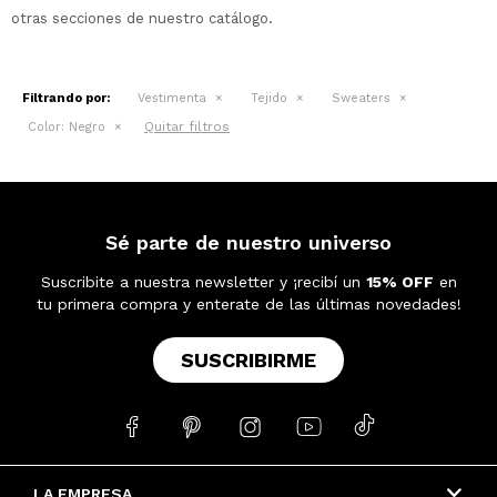
otras secciones de nuestro catálogo.
Filtrando por:
Vestimenta
Tejido
Sweaters
Quitar filtros
Color:
Negro
Sé parte de nuestro universo
Suscribite a nuestra newsletter y ¡recibí un
15% OFF
en
tu primera compra y enterate de las últimas novedades!
SUSCRIBIRME





LA EMPRESA