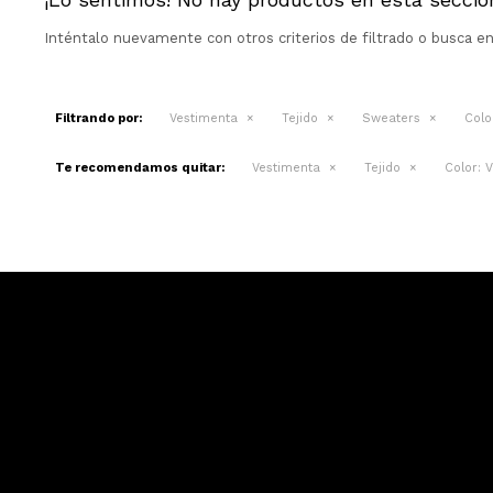
Inténtalo nuevamente con otros criterios de filtrado o busca e
Filtrando por:
Vestimenta
Tejido
Sweaters
Colo
Te recomendamos quitar:
Vestimenta
Tejido
Color:
V