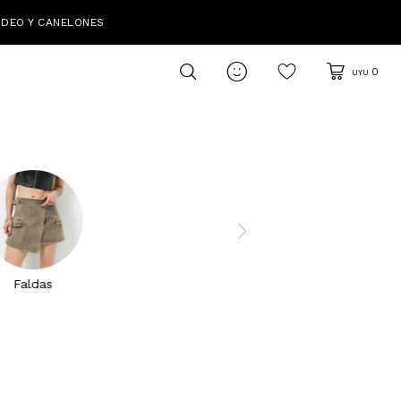
IDEO Y CANELONES

0
UYU
Faldas