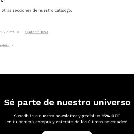
n otras secciones de nuestro catálogo.
Quitar filtros
r:
Violeta
ioleta
Sé parte de nuestro universo
Suscribite a nuestra newsletter y ¡recibí un
15% OFF
en tu primera compra y enterate de las últimas novedades!