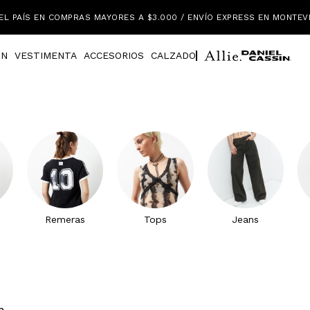
EL PAÍS EN COMPRAS MAYORES A $3.000 / ENVÍO EXPRESS EN MONTEV
IN
VESTIMENTA
ACCESORIOS
CALZADO
Remeras
Tops
Jeans
n.