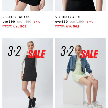
VESTIDO TAYLOR
VESTIDO CARDI
590
1.390
590
1.390
57
57
UYU
UYU
UYU
UYU
502
502
UYU
UYU