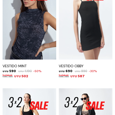
VESTIDO MINT
VESTIDO OBBY
590
1.190
690
990
50
30
UYU
UYU
UYU
UYU
502
587
UYU
UYU