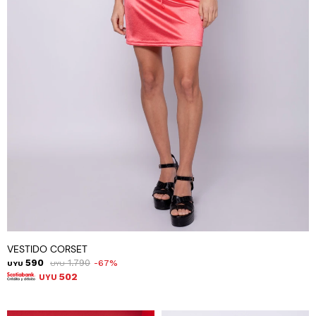
VESTIDO CORSET
590
1.790
67
UYU
UYU
502
UYU