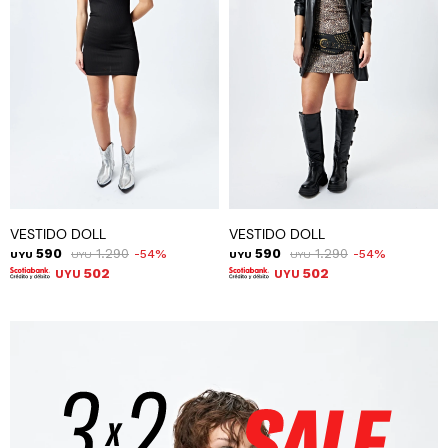
VESTIDO DOLL
VESTIDO DOLL
590
1.290
590
1.290
54
54
UYU
UYU
UYU
UYU
502
502
UYU
UYU