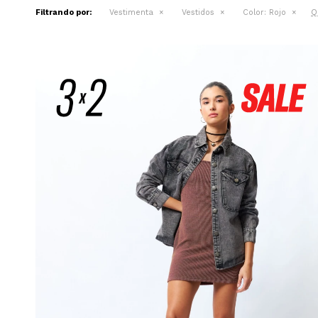
Q
Filtrando por:
Vestimenta
Vestidos
Color:
Rojo