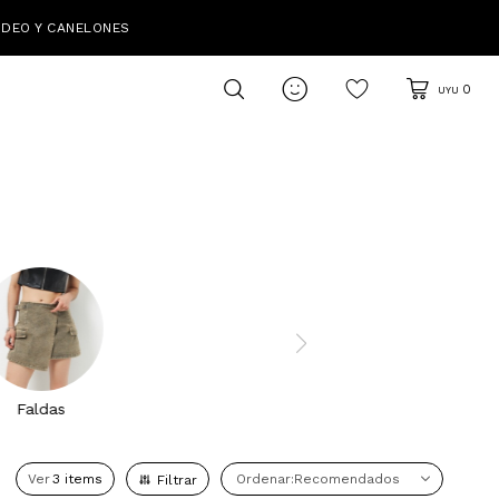
IDEO Y CANELONES

0
UYU
Faldas
Ver
Recomendados