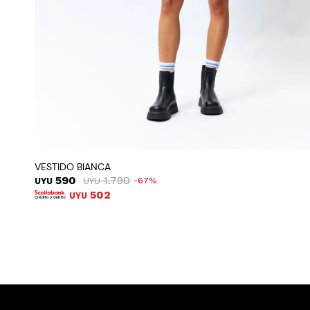
VESTIDO BIANCA
590
1.790
UYU
UYU
67
502
UYU