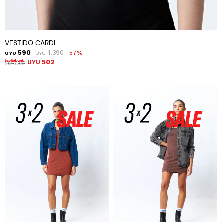
VESTIDO CARDI
590
1.390
57
UYU
UYU
502
UYU