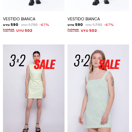
VESTIDO BIANCA
VESTIDO BIANCA
590
1.790
590
1.790
67
67
UYU
UYU
UYU
UYU
502
502
UYU
UYU