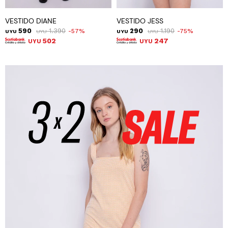
VESTIDO DIANE
VESTIDO JESS
590
1.390
290
1.190
57
75
UYU
UYU
UYU
UYU
502
247
UYU
UYU