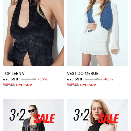
TOP LEENA
VESTIDO MERGE
590
1.190
590
1.490
50
60
UYU
UYU
UYU
UYU
502
502
UYU
UYU