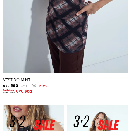
VESTIDO MINT
590
1.190
50
UYU
UYU
502
UYU