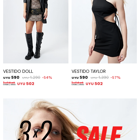
VESTIDO DOLL
VESTIDO TAYLOR
590
1.290
590
1.390
54
57
UYU
UYU
UYU
UYU
502
502
UYU
UYU