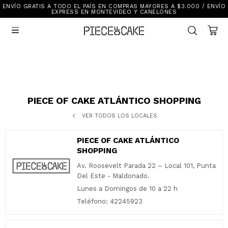
ENVÍO GRATIS A TODO EL PAÍS EN COMPRAS MAYORES A $3.000 / ENVÍO
Sale
EXPRESS EN MONTEVIDEO Y CANELONES
Ver Todo

New In
Vestimenta
Calzado
Vestimenta
Accesorios
Accesorios
Mallas Y Bikinis
Calzado
PIECE OF CAKE ATLÁNTICO SHOPPING
VER TODOS LOS LOCALES
Mi cuenta
PIECE OF CAKE ATLÁNTICO
Ayuda
SHOPPING
Av. Roosevelt Parada 22 – Local 101, Punta
Tiendas
Del Este - Maldonado.
Lunes a Domingos de 10 a 22 h
Teléfono: 42245923