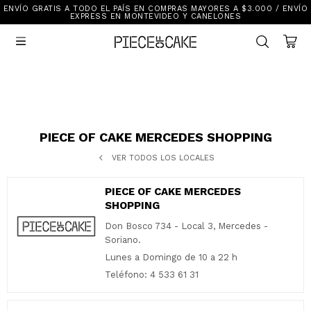
ENVÍO GRATIS A TODO EL PAÍS EN COMPRAS MAYORES A $3.000 / ENVÍO
Sale
EXPRESS EN MONTEVIDEO Y CANELONES
Ver Todo

New In
Vestimenta
Calzado
Vestimenta
Accesorios
Accesorios
Mallas Y Bikinis
Calzado
PIECE OF CAKE MERCEDES SHOPPING
VER TODOS LOS LOCALES
Mi cuenta
PIECE OF CAKE MERCEDES
Ayuda
SHOPPING
Don Bosco 734 - Local 3, Mercedes -
Tiendas
Soriano.
Lunes a Domingo de 10 a 22 h
Teléfono: 4 533 61 31