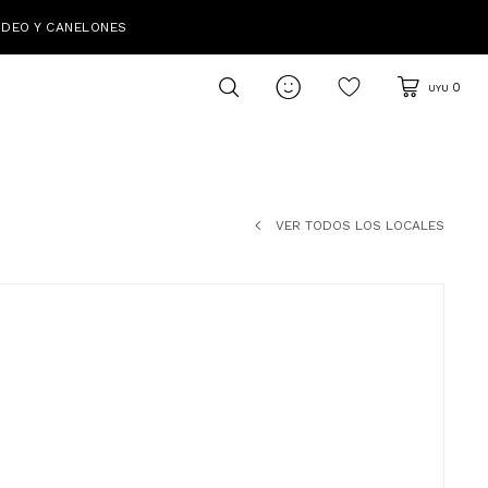
IDEO Y CANELONES

0
UYU
VER TODOS LOS LOCALES