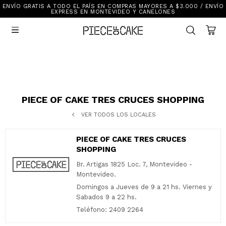
ENVÍO GRATIS A TODO EL PAÍS EN COMPRAS MAYORES A $3.000 / ENVÍO
Sale
EXPRESS EN MONTEVIDEO Y CANELONES
Ver Todo

New In
Vestimenta
Calzado
Vestimenta
Accesorios
Accesorios
Mallas Y Bikinis
Calzado
PIECE OF CAKE TRES CRUCES SHOPPING
VER TODOS LOS LOCALES
Mi cuenta
PIECE OF CAKE TRES CRUCES
Ayuda
SHOPPING
Br. Artigas 1825 Loc. 7, Montevideo -
Tiendas
Montevideo.
Domingos a Jueves de 9 a 21 hs. Viernes y
Sabados 9 a 22 hs.
Teléfono: 2409 2264