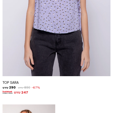
TOP SARA
290
890
67
UYU
UYU
247
UYU