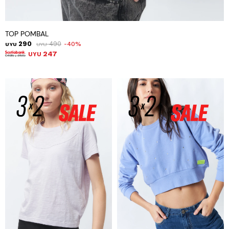
TOP POMBAL
290
490
40
UYU
UYU
247
UYU