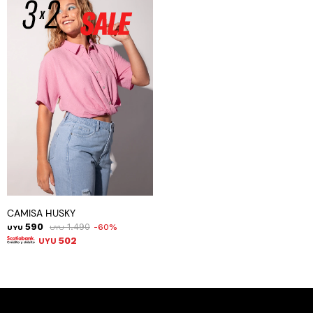
CAMISA HUSKY
590
1.490
60
UYU
UYU
502
UYU