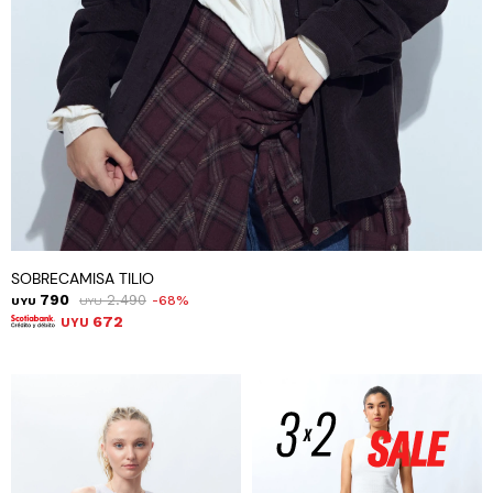
SOBRECAMISA TILIO
790
2.490
68
UYU
UYU
672
UYU