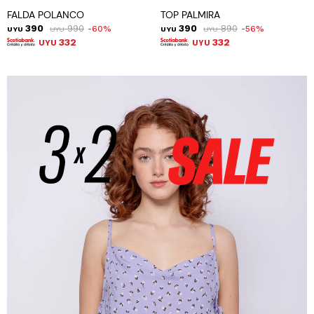
FALDA POLANCO
TOP PALMIRA
390
990
390
890
60
56
UYU
UYU
UYU
UYU
332
332
UYU
UYU