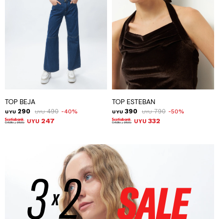
TOP BEJA
TOP ESTEBAN
290
490
390
790
40
50
UYU
UYU
UYU
UYU
247
332
UYU
UYU