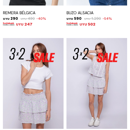
REMERA BÉLGICA
BUZO ALSACIA
290
490
590
1.290
40
54
UYU
UYU
UYU
UYU
247
502
UYU
UYU