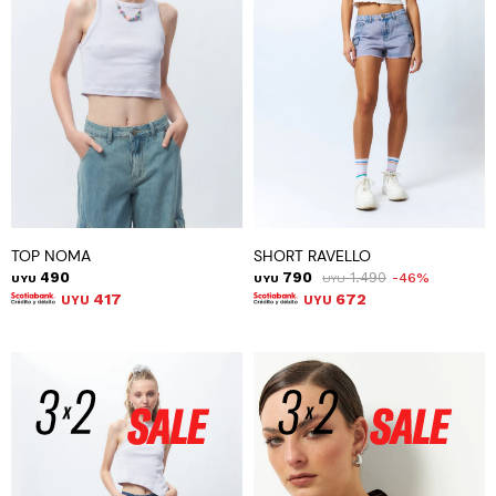
TOP NOMA
SHORT RAVELLO
490
790
1.490
46
UYU
UYU
UYU
417
672
UYU
UYU