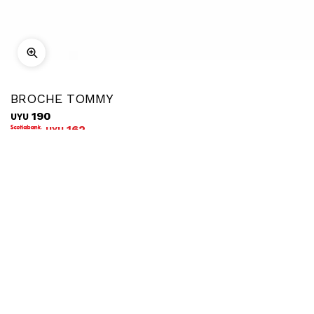
BROCHE TOMMY
190
UYU
162
UYU
COMPRAR
Ubicar en tienda
Descripción
Envíos
Cambios
100% Plastico