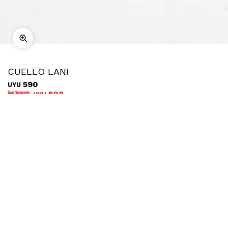
CUELLO LANI
590
UYU
502
UYU
COMPRAR
Ubicar en tienda
Descripción
Envíos
Cambios
Cuello peludito de textura súper suave y agradable.