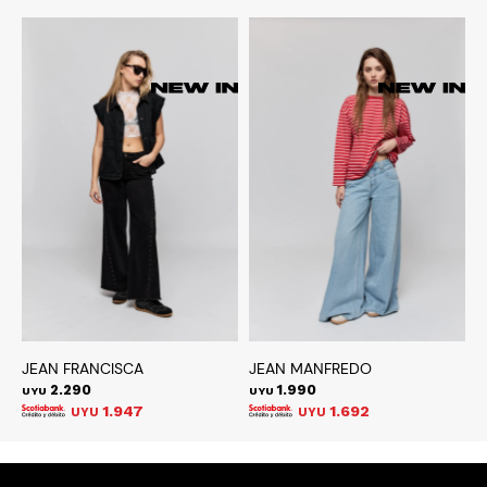
JEAN FRANCISCA
JEAN MANFREDO
B
2.290
1.990
UYU
UYU
U
1.947
1.692
UYU
UYU