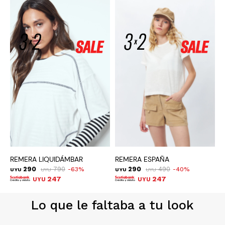
REMERA LIQUIDÁMBAR
REMERA ESPAÑA
R
290
790
290
490
63
40
UYU
UYU
UYU
UYU
U
247
247
UYU
UYU
Lo que le faltaba a tu look