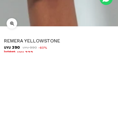
REMERA YELLOWSTONE
390
990
UYU
60
UYU
332
UYU
COMPRAR
TALLE
Ubicar en tienda
Descripción
Envíos
Cambios
Remera de manga larga estampada, una pieza que combina lo