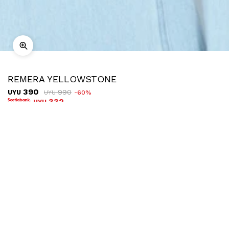
REMERA YELLOWSTONE
390
990
UYU
60
UYU
332
UYU
COMPRAR
TALLE
¿Talle no disponible?
Ubicar en tienda
Descripción
Envíos
Cambios
Remera de manga larga estampada, una pieza que combina lo