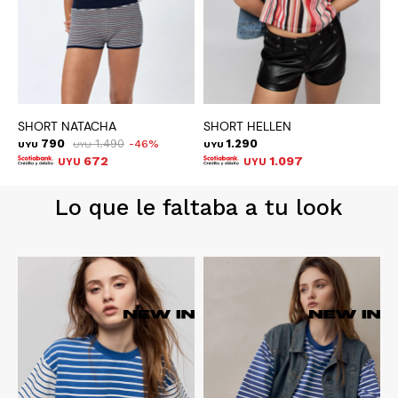
SHORT NATACHA
SHORT HELLEN
B
790
1.490
1.290
46
UYU
UYU
UYU
U
672
1.097
UYU
UYU
Lo que le faltaba a tu look