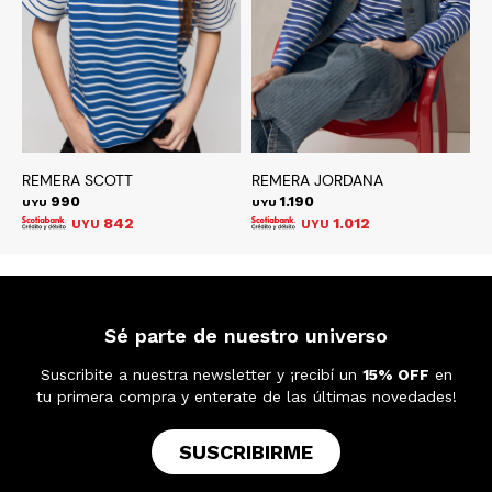
REMERA SCOTT
REMERA JORDANA
R
990
1.190
UYU
UYU
U
842
1.012
UYU
UYU
Sé parte de nuestro universo
Suscribite a nuestra newsletter y ¡recibí un
15% OFF
en
tu primera compra y enterate de las últimas novedades!
SUSCRIBIRME