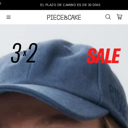
EL PLAZO DE CAMBIO ES DE 30 DÍAS
Sale
Ver Todo

New In
Vestimenta
Calzado
Vestimenta
Accesorios
Accesorios
Mallas Y Bikinis
Calzado
Mi cuenta
Ayuda
Tiendas