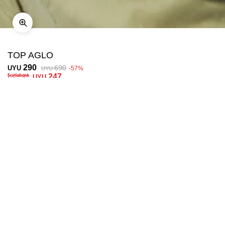
TOP AGLO
290
690
UYU
57
UYU
247
UYU
COMPRAR
TALLE
Ubicar en tienda
Descripción
Envíos
Cambios
Cropped top sin mangas y cuello a la base, cuenta con frunces en
ambos laterales, su textil es lavado o mejor conocido como dyed.