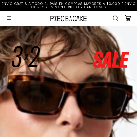
ENVÍO GRATIS A TODO EL PAÍS EN COMPRAS MAYORES A $3.000 / ENVÍO
Sale
EXPRESS EN MONTEVIDEO Y CANELONES
Ver Todo

New In
Vestimenta
Calzado
Vestimenta
Accesorios
Accesorios
Mallas Y Bikinis
Calzado
Mi cuenta
Ayuda
Tiendas