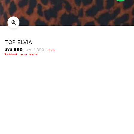
TOP ELVIA
890
1.390
UYU
35
UYU
757
UYU
COMPRAR
TALLE
Ubicar en tienda
Descripción
Envíos
Cambios
Top tejido sin mangas con textura acanalada y detalle de
trenzado lateral ajustable, que aporta un toque distintivo y