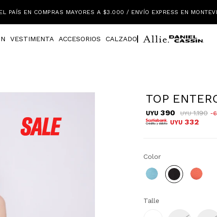
EL PAÍS EN COMPRAS MAYORES A $3.000 / ENVÍO EXPRESS EN MONTEV
IN
VESTIMENTA
ACCESORIOS
CALZADO
TOP ENTER
390
1.190
UYU
6
UYU
332
UYU
Color
Talle