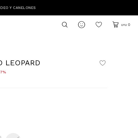
IDEO Y CANELONES

0
UYU
O LEOPARD
7