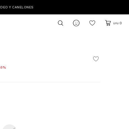
IDEO Y CANELONES

0
UYU
85