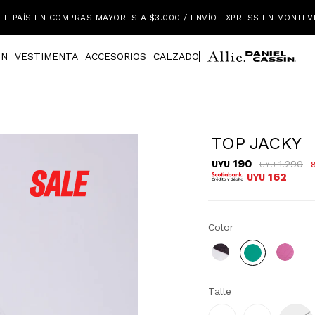
EL PAÍS EN COMPRAS MAYORES A $3.000 / ENVÍO EXPRESS EN MONTEV
IN
VESTIMENTA
ACCESORIOS
CALZADO
TOP JACKY
190
1.290
UYU
UYU
162
UYU
Color
Talle