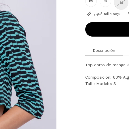
XS
S
M
¿Qué talle soy?
Descripción
Top corto de manga 3/
Composición: 60% Alg
Talle Modelo: S