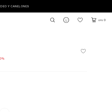
IDEO Y CANELONES

0
UYU
0