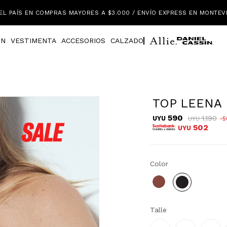
EL PAÍS EN COMPRAS MAYORES A $3.000 / ENVÍO EXPRESS EN MONTEV
IN
VESTIMENTA
ACCESORIOS
CALZADO
TOP LEENA
590
1.190
UYU
5
UYU
502
UYU
Color
Talle