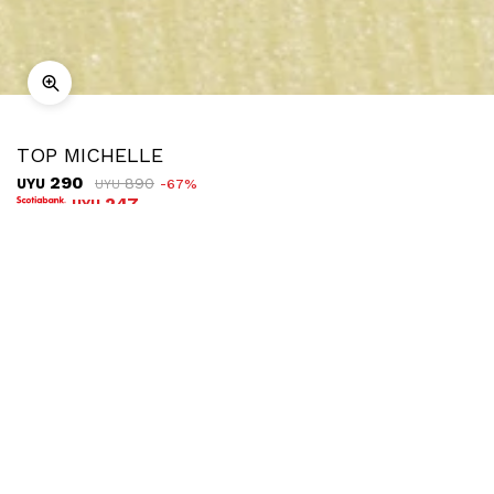
TOP MICHELLE
290
890
UYU
67
UYU
247
UYU
COMPRAR
TALLE
Ubicar en tienda
Descripción
Envíos
Cambios
Top sin mangas de textura acanalada y brillante. Es perfecto
para componer looks de noche.