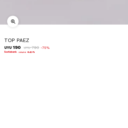
TOP PAEZ
190
790
UYU
75
UYU
162
UYU
COMPRAR
TALLE
Ubicar en tienda
Descripción
Envíos
Cambios
Top sin mangas con textura acanalada y diseño a rayas.
Cuenta con escote redondo y tirantes finos.