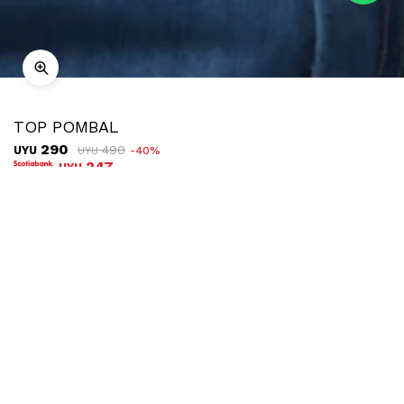
TOP POMBAL
290
490
UYU
40
UYU
247
UYU
COMPRAR
TALLE
Ubicar en tienda
Descripción
Envíos
Cambios
Crop top de algodón inspirado en los años 2000, ideal para
usar con jeans, shorts o faldas de tiro bajo! Es sin mangas y