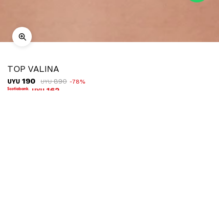
TOP VALINA
190
890
UYU
78
UYU
162
UYU
COMPRAR
TALLE
Ubicar en tienda
Descripción
Envíos
Cambios
Top básico de tela texturada sin mangas y con cuello
redondo. Cuenta con cuatro botones y terminación en curva