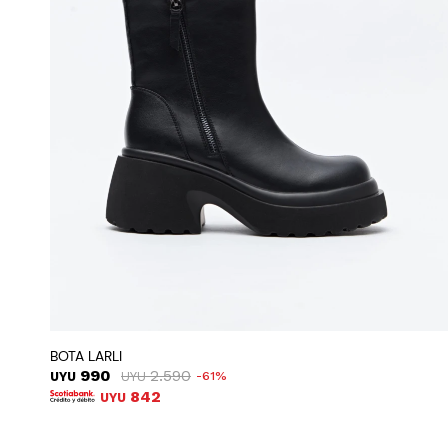
BOTA LARLI
990
2.590
UYU
UYU
61
842
UYU