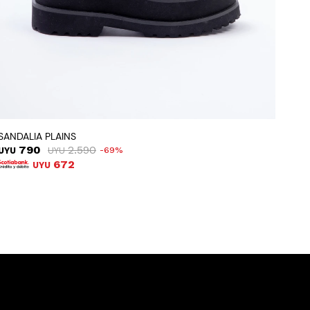
SANDALIA PLAINS
790
2.590
UYU
UYU
69
672
UYU