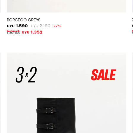
BORCEGO GREYS
1.590
2.190
UYU
UYU
27
1.352
UYU