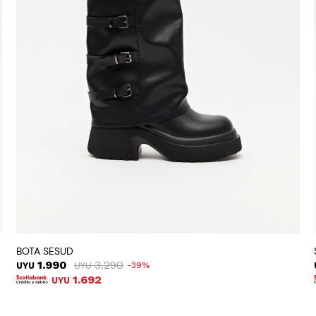
BOTA SESUD
1.990
3.290
UYU
UYU
39
1.692
UYU