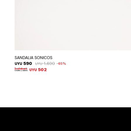
SANDALIA SONICOS
590
1.690
UYU
UYU
65
502
UYU