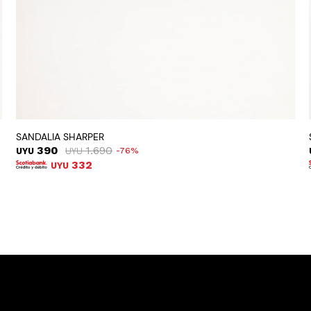
SANDALIA SHARPER
390
1.690
UYU
UYU
76
332
UYU