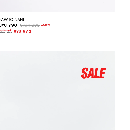
ZAPATO NANI
790
1.890
UYU
UYU
58
672
UYU