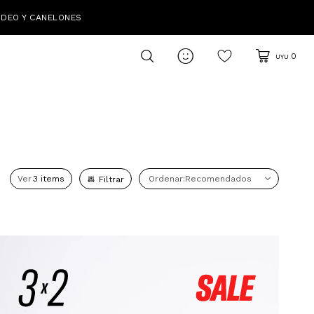
IDEO Y CANELONES

0
UYU
Ver
Recomendados