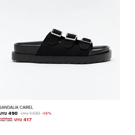
SANDALIA CAIREL
490
1.190
UYU
UYU
58
417
UYU