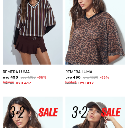
REMERA LUMA
REMERA LUMA
490
1.190
490
1.190
58
58
UYU
UYU
UYU
UYU
417
417
UYU
UYU