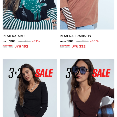
REMERA ARCE
REMERA FRAXINUS
190
490
390
990
61
60
UYU
UYU
UYU
UYU
162
332
UYU
UYU