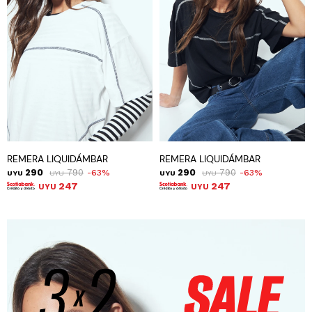
REMERA LIQUIDÁMBAR
REMERA LIQUIDÁMBAR
290
790
290
790
63
63
UYU
UYU
UYU
UYU
247
247
UYU
UYU