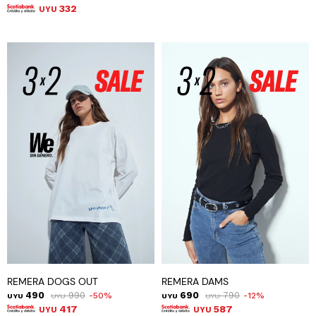
332
UYU
REMERA DOGS OUT
REMERA DAMS
490
990
690
790
50
12
UYU
UYU
UYU
UYU
417
587
UYU
UYU