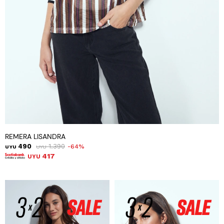
REMERA LISANDRA
490
1.390
64
UYU
UYU
417
UYU