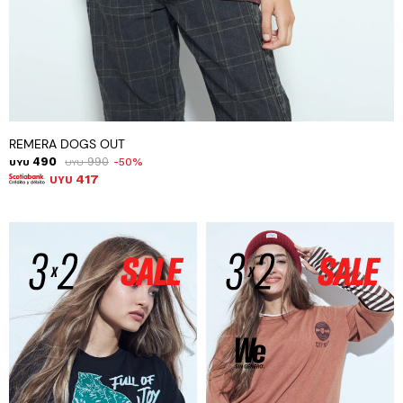
REMERA DOGS OUT
490
990
50
UYU
UYU
417
UYU