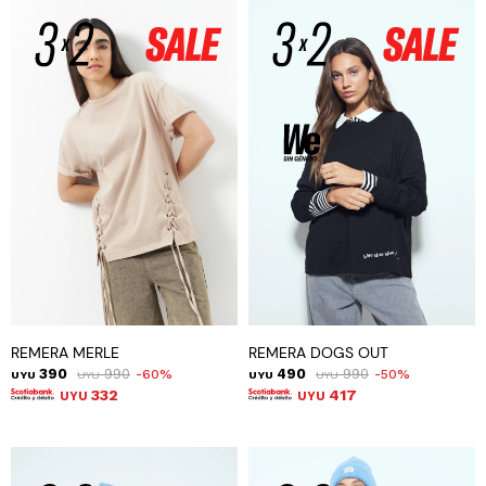
REMERA MERLE
REMERA DOGS OUT
390
990
490
990
60
50
UYU
UYU
UYU
UYU
332
417
UYU
UYU