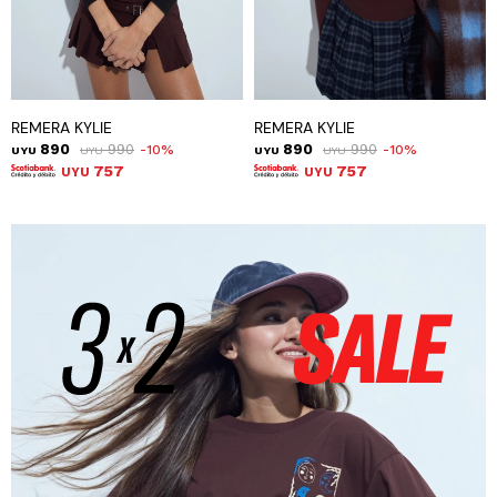
REMERA KYLIE
REMERA KYLIE
890
990
890
990
10
10
UYU
UYU
UYU
UYU
757
757
UYU
UYU