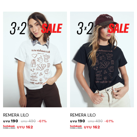
REMERA LILO
REMERA LILO
190
490
190
490
61
61
UYU
UYU
UYU
UYU
162
162
UYU
UYU