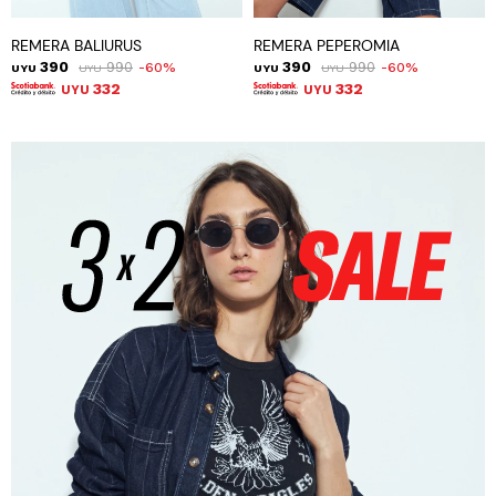
REMERA BALIURUS
REMERA PEPEROMIA
390
990
390
990
60
60
UYU
UYU
UYU
UYU
332
332
UYU
UYU