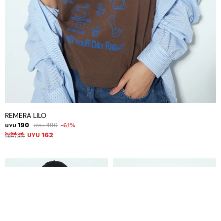
REMERA LILO
190
490
61
UYU
UYU
162
UYU