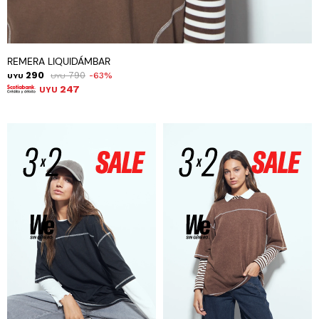
REMERA LIQUIDÁMBAR
290
790
63
UYU
UYU
247
UYU