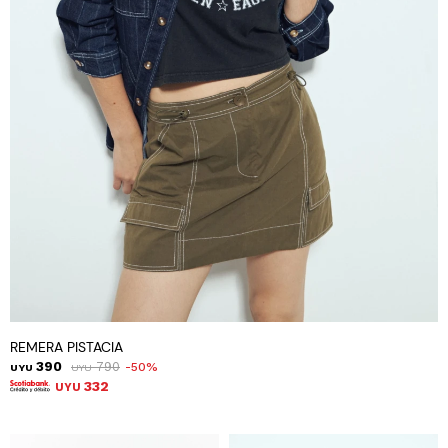
REMERA PISTACIA
390
790
50
UYU
UYU
332
UYU