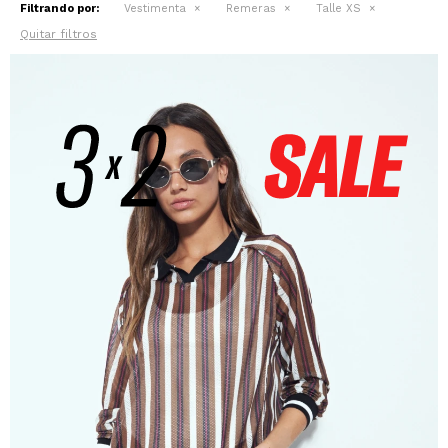
Filtrando por:
Vestimenta
Remeras
Talle XS
Quitar filtros