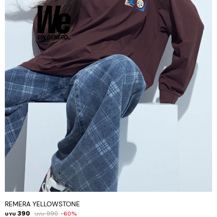
REMERA YELLOWSTONE
390
990
60
UYU
UYU