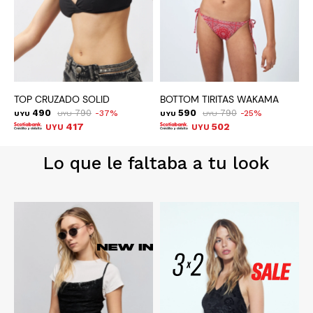
TOP CRUZADO SOLID
BOTTOM TIRITAS WAKAMA
490
790
590
790
37
25
UYU
UYU
UYU
UYU
U
417
502
UYU
UYU
Lo que le faltaba a tu look