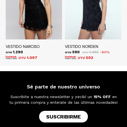
VESTIDO NARCISO
VESTIDO NORDEN
V
1.290
590
1.490
60
UYU
UYU
UYU
U
1.097
502
UYU
UYU
Sé parte de nuestro universo
Suscribite a nuestra newsletter y ¡recibí un
15% OFF
en
tu primera compra y enterate de las últimas novedades!
SUSCRIBIRME