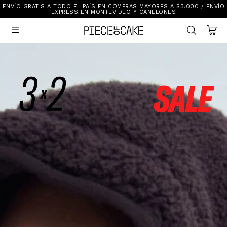
ENVÍO GRATIS A TODO EL PAÍS EN COMPRAS MAYORES A $3.000 / ENVÍO
Sale
EXPRESS EN MONTEVIDEO Y CANELONES
Ver Todo

New In
Vestimenta
Calzado
Vestimenta
Accesorios
Accesorios
Mallas Y Bikinis
Calzado
Mi cuenta
Ayuda
Tiendas