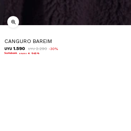
CANGURO BAREIM
1.590
2.290
UYU
30
UYU
1.352
UYU
COMPRAR
TALLE
¿Talle no disponible?
Ubicar en tienda
Descripción
Envíos
Cambios
Canguro de corderito con capucha, una prenda ideal para
sumar abrigo sin perder estilo. Su textura suave y envolvente