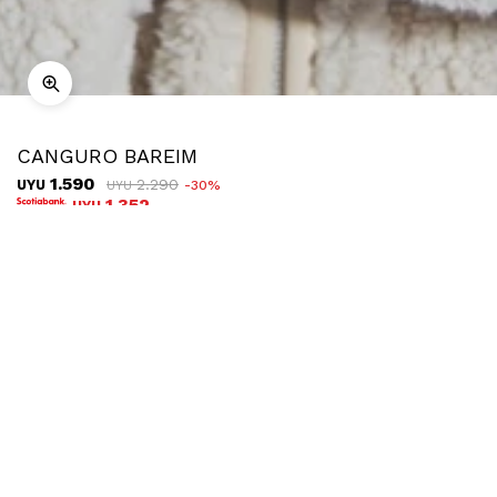
CANGURO BAREIM
1.590
2.290
UYU
30
UYU
1.352
UYU
COMPRAR
TALLE
¿Talle no disponible?
Ubicar en tienda
Descripción
Envíos
Cambios
Canguro de corderito con capucha, una prenda ideal para
sumar abrigo sin perder estilo. Su textura suave y envolvente