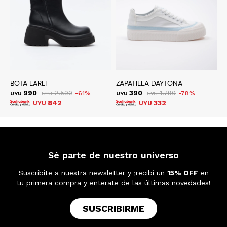
BOTA LARLI
ZAPATILLA DAYTONA
S
990
2.590
390
1.790
61
78
UYU
UYU
UYU
UYU
U
842
332
UYU
UYU
Sé parte de nuestro universo
Suscribite a nuestra newsletter y ¡recibí un
15% OFF
en
tu primera compra y enterate de las últimas novedades!
SUSCRIBIRME