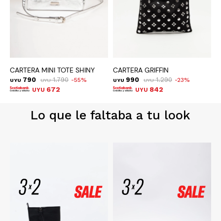
CARTERA MINI TOTE SHINY
CARTERA GRIFFIN
C
790
1.790
990
1.290
55
23
UYU
UYU
UYU
UYU
U
672
842
UYU
UYU
Lo que le faltaba a tu look