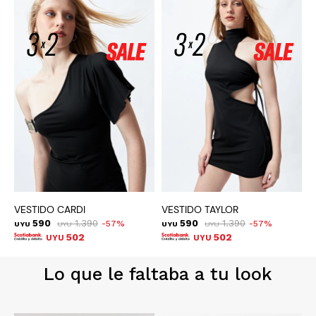
VESTIDO CARDI
VESTIDO TAYLOR
V
590
1.390
590
1.390
57
57
UYU
UYU
UYU
UYU
U
502
502
UYU
UYU
Lo que le faltaba a tu look