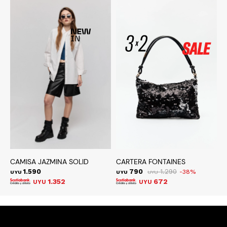
CAMISA JAZMINA SOLID
CARTERA FONTAINES
C
1.590
790
1.290
38
UYU
UYU
UYU
U
1.352
672
UYU
UYU