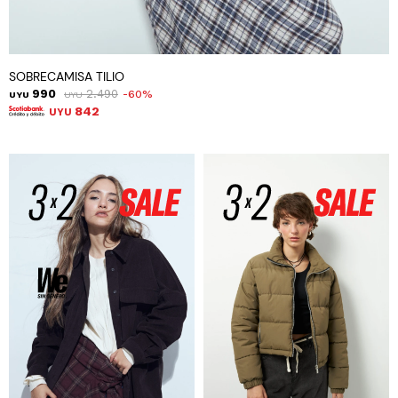
SOBRECAMISA TILIO
990
2.490
60
UYU
UYU
842
UYU