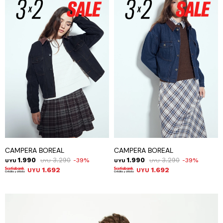
CAMPERA BOREAL
CAMPERA BOREAL
1.990
3.290
1.990
3.290
39
39
UYU
UYU
UYU
UYU
1.692
1.692
UYU
UYU