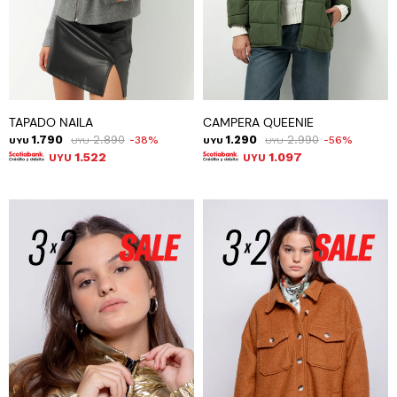
TAPADO NAILA
CAMPERA QUEENIE
1.790
2.890
1.290
2.990
38
56
UYU
UYU
UYU
UYU
1.522
1.097
UYU
UYU