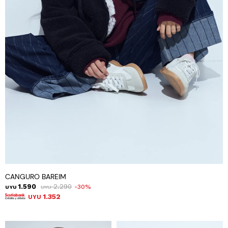
CANGURO BAREIM
1.590
2.290
30
UYU
UYU
1.352
UYU