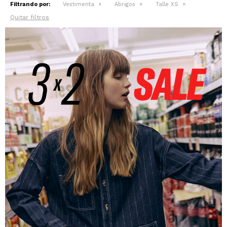
Filtrando por:
Vestimenta
Abrigos
Talle XS
Quitar filtros