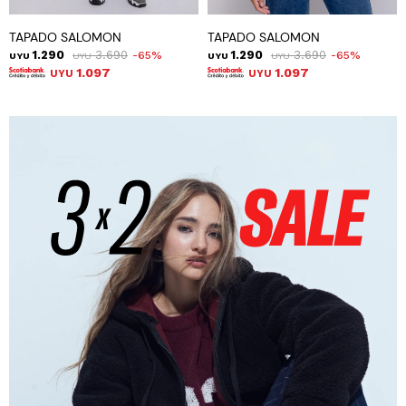
TAPADO SALOMON
TAPADO SALOMON
1.290
3.690
1.290
3.690
65
65
UYU
UYU
UYU
UYU
1.097
1.097
UYU
UYU