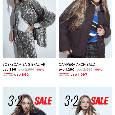
SOBRECAMISA GIBRALTAR
CAMPERA ARCHIBALD
990
2.990
1.290
2.990
66
56
UYU
UYU
UYU
UYU
842
1.097
UYU
UYU