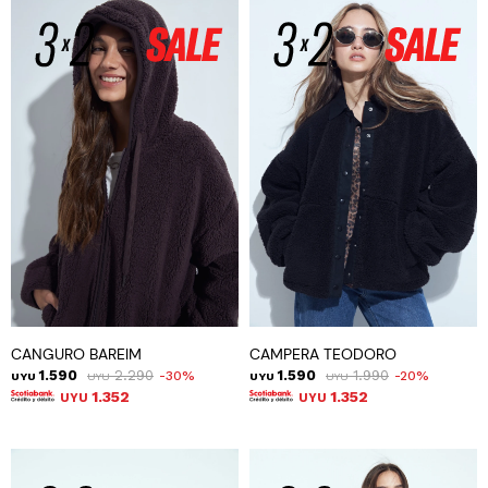
CANGURO BAREIM
CAMPERA TEODORO
1.590
2.290
1.590
1.990
30
20
UYU
UYU
UYU
UYU
1.352
1.352
UYU
UYU