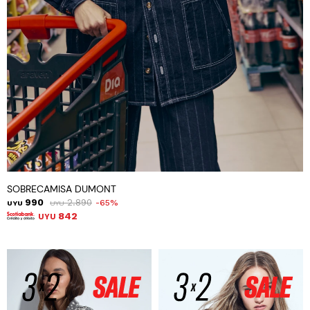
SOBRECAMISA DUMONT
990
2.890
65
UYU
UYU
842
UYU