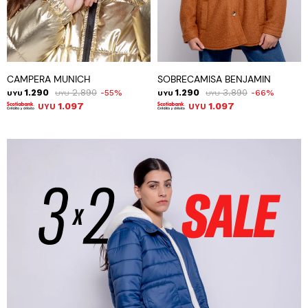
CAMPERA MUNICH
SOBRECAMISA BENJAMIN
1.290
2.890
1.290
3.890
55
66
UYU
UYU
UYU
UYU
1.097
1.097
UYU
UYU