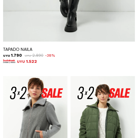
TAPADO NAILA
1.790
2.890
38
UYU
UYU
1.522
UYU