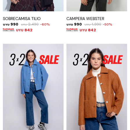
SOBRECAMISA TILIO
CAMPERA WEBSTER
990
2.490
990
1.990
60
50
UYU
UYU
UYU
UYU
842
842
UYU
UYU