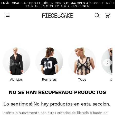
ENVÍO GRATIS A TODO EL PAÍS EN COMPRAS MAYORES A $3.000 / ENVÍO
Sale
EXPRESS EN MONTEVIDEO Y CANELONES
Ver Todo

New In
Vestimenta
Calzado
Vestimenta
Accesorios
Accesorios
Mallas Y Bikinis
Calzado
Mi cuenta
Ayuda
Abrigos
Remeras
Tops
Je
Tiendas
NO SE HAN RECUPERADO PRODUCTOS
¡Lo sentimos! No hay productos en esta sección.
Inténtalo nuevamente con otros criterios de filtrado o busca en