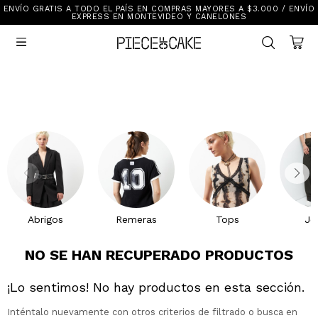
ENVÍO GRATIS A TODO EL PAÍS EN COMPRAS MAYORES A $3.000 / ENVÍO
Sale
EXPRESS EN MONTEVIDEO Y CANELONES
Ver Todo

New In
Vestimenta
Calzado
Vestimenta
Accesorios
Accesorios
Mallas Y Bikinis
Calzado
Mi cuenta
Ayuda
Abrigos
Remeras
Tops
Je
Tiendas
NO SE HAN RECUPERADO PRODUCTOS
¡Lo sentimos! No hay productos en esta sección.
Inténtalo nuevamente con otros criterios de filtrado o busca en