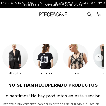
ENVÍO GRATIS A TODO EL PAÍS EN COMPRAS MAYORES A $3.000 / ENVÍO
Sale
EXPRESS EN MONTEVIDEO Y CANELONES
Ver Todo

New In
Vestimenta
Calzado
Vestimenta
Accesorios
Accesorios
Mallas Y Bikinis
Calzado
Mi cuenta
Ayuda
Abrigos
Remeras
Tops
Je
Tiendas
NO SE HAN RECUPERADO PRODUCTOS
¡Lo sentimos! No hay productos en esta sección.
Inténtalo nuevamente con otros criterios de filtrado o busca en