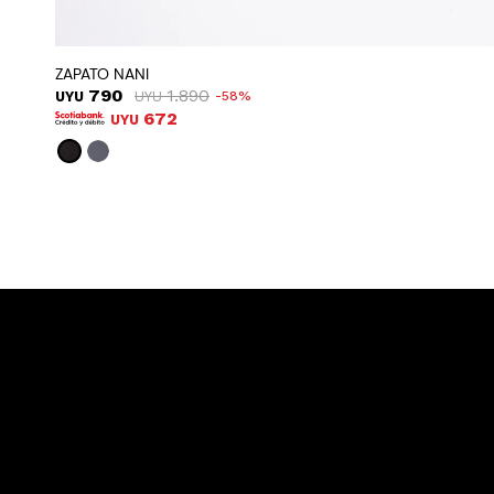
ZAPATO NANI
790
1.890
UYU
UYU
58
672
UYU