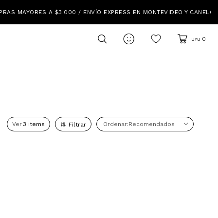
IDEO Y CANELONES

0
UYU
Ver
Recomendados