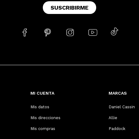
SUSCRIBIRME





MI CUENTA
MARCAS
Mis datos
Daniel Cassin
Mis direcciones
Allie
Mis compras
Paddock