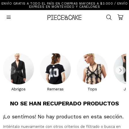
ENVÍO GRATIS A TODO EL PAÍS EN COMPRAS MAYORES A $3.000 / ENVÍO
Sale
EXPRESS EN MONTEVIDEO Y CANELONES
Ver Todo

New In
Vestimenta
Calzado
Vestimenta
Accesorios
Accesorios
Mallas Y Bikinis
Calzado
Mi cuenta
Ayuda
Abrigos
Remeras
Tops
Je
Tiendas
NO SE HAN RECUPERADO PRODUCTOS
¡Lo sentimos! No hay productos en esta sección.
Inténtalo nuevamente con otros criterios de filtrado o busca en