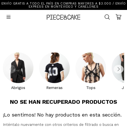
ENVÍO GRATIS A TODO EL PAÍS EN COMPRAS MAYORES A $3.000 / ENVÍO
Sale
EXPRESS EN MONTEVIDEO Y CANELONES
Ver Todo

New In
Vestimenta
Calzado
Vestimenta
Accesorios
Accesorios
Mallas Y Bikinis
Calzado
Mi cuenta
Ayuda
Abrigos
Remeras
Tops
Je
Tiendas
NO SE HAN RECUPERADO PRODUCTOS
¡Lo sentimos! No hay productos en esta sección.
Inténtalo nuevamente con otros criterios de filtrado o busca en