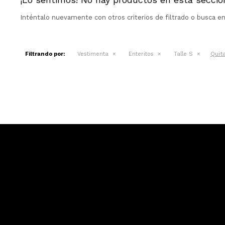
Inténtalo nuevamente con otros criterios de filtrado o busca e
Quita
Filtrando por:
Vestimenta
Enteritos
Talle S