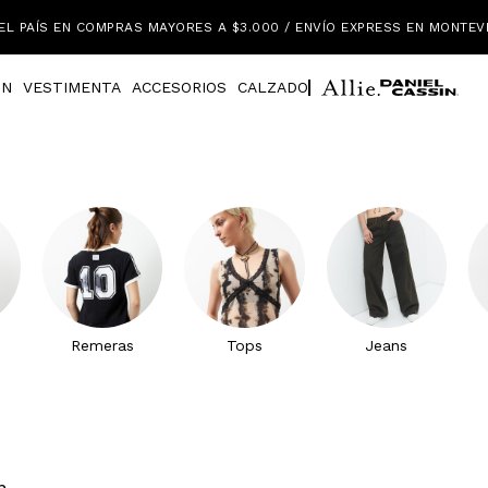
EL PAÍS EN COMPRAS MAYORES A $3.000 / ENVÍO EXPRESS EN MONTEV
IN
VESTIMENTA
ACCESORIOS
CALZADO
Remeras
Tops
Jeans
n.