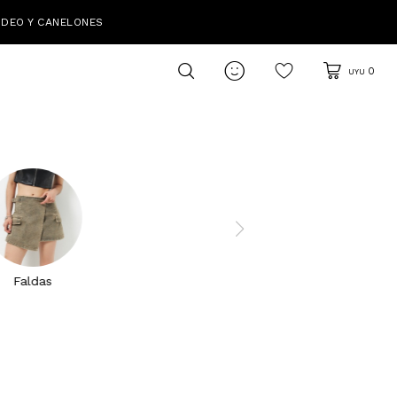
IDEO Y CANELONES

0
UYU
Faldas