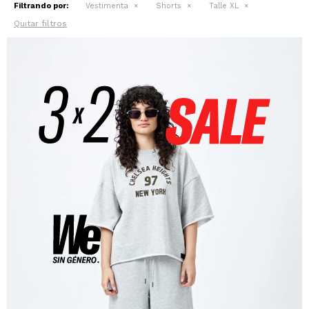
Filtrando por:
Vestimenta
Shorts
Talle XL
Quitar filtros