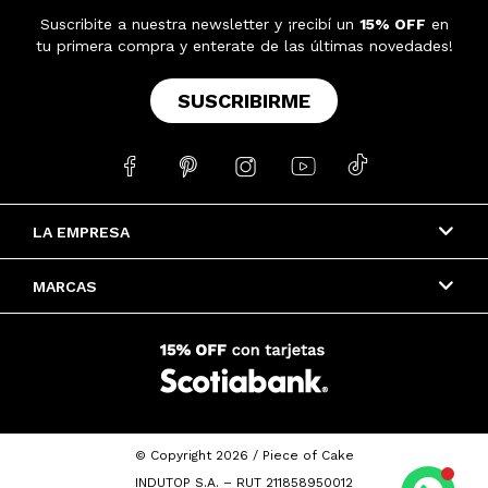
Suscribite a nuestra newsletter y ¡recibí un
15% OFF
en
tu primera compra y enterate de las últimas novedades!
SUSCRIBIRME





LA EMPRESA
MARCAS
© Copyright 2026 / Piece of Cake
INDUTOP S.A. – RUT 211858950012