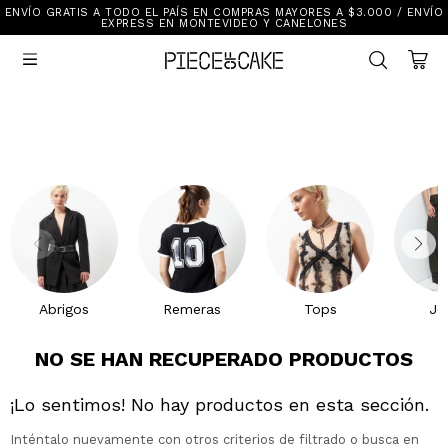
ENVÍO GRATIS A TODO EL PAÍS EN COMPRAS MAYORES A $3.000 / ENVÍO
Sale
EXPRESS EN MONTEVIDEO Y CANELONES
Ver Todo

New In
Vestimenta
Calzado
Vestimenta
Accesorios
Accesorios
Mallas Y Bikinis
Calzado
Mi cuenta
Ayuda
Abrigos
Remeras
Tops
Je
Tiendas
NO SE HAN RECUPERADO PRODUCTOS
¡Lo sentimos! No hay productos en esta sección.
Inténtalo nuevamente con otros criterios de filtrado o busca en