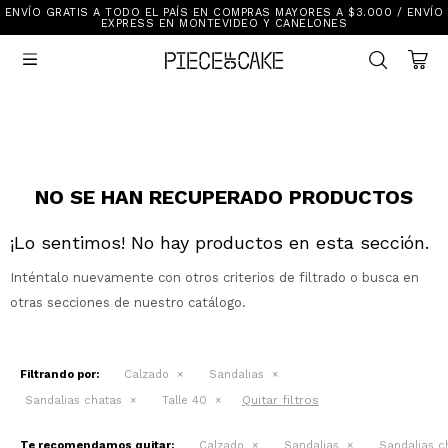
ENVÍO GRATIS A TODO EL PAÍS EN COMPRAS MAYORES A $3.000 / ENVÍO
Sale
EXPRESS EN MONTEVIDEO Y CANELONES
Ver Todo

New In
Vestimenta
Calzado
Vestimenta
Accesorios
Accesorios
Mallas Y Bikinis
Calzado
NO SE HAN RECUPERADO PRODUCTOS
¡Lo sentimos! No hay productos en esta sección.
Mi cuenta
Inténtalo nuevamente con otros criterios de filtrado o busca en
Ayuda
otras secciones de nuestro catálogo.
Tiendas
Filtrando por:
Calzado
Sandalias
Quitar filtros
Sandalias chatas
Talle 40
Te recomendamos quitar:
Calzado
Sandalias
Sandalias c