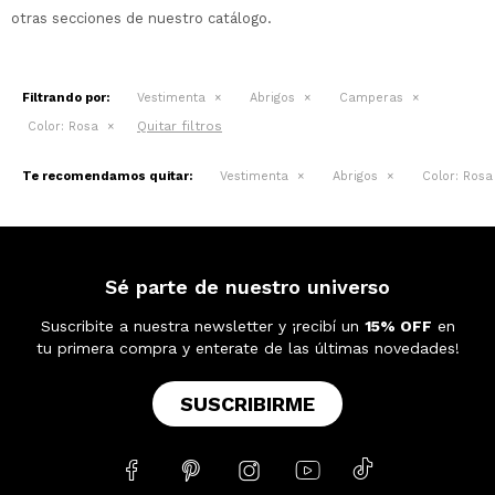
otras secciones de nuestro catálogo.
Filtrando por:
Vestimenta
Abrigos
Camperas
Quitar filtros
Color:
Rosa
Te recomendamos quitar:
Vestimenta
Abrigos
Color:
Rosa
Sé parte de nuestro universo
Suscribite a nuestra newsletter y ¡recibí un
15% OFF
en
tu primera compra y enterate de las últimas novedades!
SUSCRIBIRME




