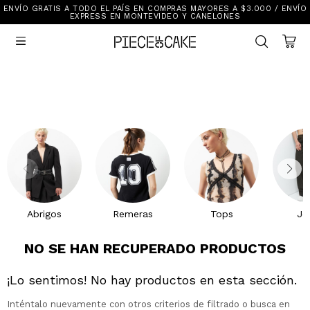
ENVÍO GRATIS A TODO EL PAÍS EN COMPRAS MAYORES A $3.000 / ENVÍO
Sale
EXPRESS EN MONTEVIDEO Y CANELONES
Ver Todo

New In
Vestimenta
Calzado
Vestimenta
Accesorios
Accesorios
Mallas Y Bikinis
Calzado
Mi cuenta
Ayuda
Abrigos
Remeras
Tops
Je
Tiendas
NO SE HAN RECUPERADO PRODUCTOS
¡Lo sentimos! No hay productos en esta sección.
Inténtalo nuevamente con otros criterios de filtrado o busca en