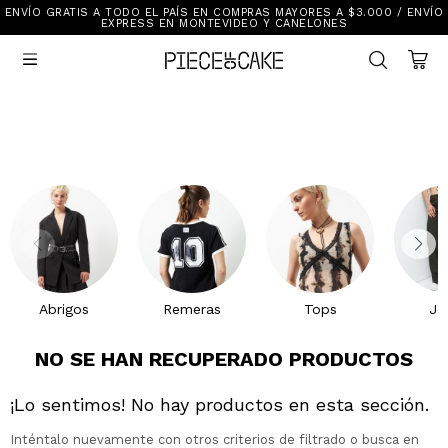
ENVÍO GRATIS A TODO EL PAÍS EN COMPRAS MAYORES A $3.000 / ENVÍO
Sale
EXPRESS EN MONTEVIDEO Y CANELONES
Ver Todo

New In
Vestimenta
Calzado
Vestimenta
Accesorios
Accesorios
Mallas Y Bikinis
Calzado
Mi cuenta
Ayuda
Abrigos
Remeras
Tops
Je
Tiendas
NO SE HAN RECUPERADO PRODUCTOS
¡Lo sentimos! No hay productos en esta sección.
Inténtalo nuevamente con otros criterios de filtrado o busca en