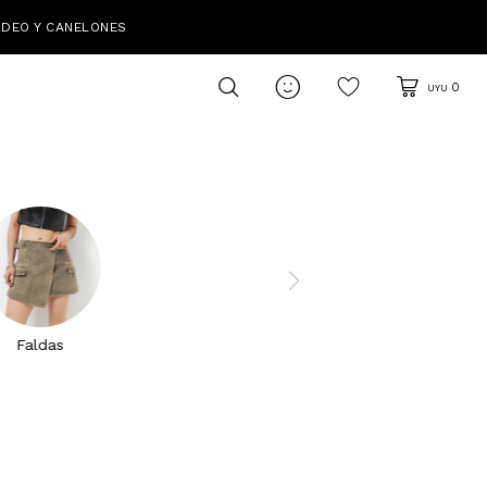
IDEO Y CANELONES

0
UYU
Faldas