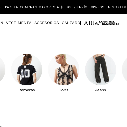
EL PAÍS EN COMPRAS MAYORES A $3.000 / ENVÍO EXPRESS EN MONTEV
IN
VESTIMENTA
ACCESORIOS
CALZADO
Remeras
Tops
Jeans
n.