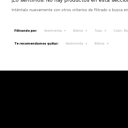
Inténtalo nuevamente con otros criterios de filtrado o busca e
Filtrando por:
Vestimenta
Bikinis
Tops
Color:
Bl
Te recomendamos quitar:
Vestimenta
Bikinis